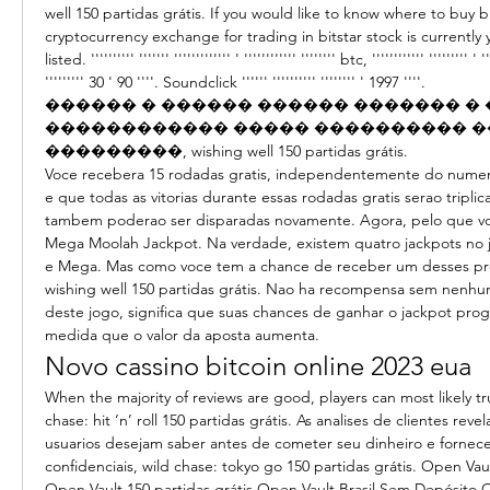
well 150 partidas grátis. If you would like to know where to buy bi
cryptocurrency exchange for trading in bitstar stock is currently y
listed. '''''''''' ''''''' ''''''''''''' ' '''''''''''' '''''''' btc, '''''''''''' ''''''''' ' ''''
''''''''' 30 ' 90 ''''. Soundclick '''''' '''''''''' '''''''' ' 1997 ''''.

������ � ������ ������ ������� � 
������������ ����� ���������� ��
���������, wishing well 150 partidas grátis.

Voce recebera 15 rodadas gratis, independentemente do numero 
e que todas as vitorias durante essas rodadas gratis serao triplic
tambem poderao ser disparadas novamente. Agora, pelo que voc
Mega Moolah Jackpot. Na verdade, existem quatro jackpots no jo
e Mega. Mas como voce tem a chance de receber um desses pre
wishing well 150 partidas grátis. Nao ha recompensa sem nenhum 
deste jogo, significa que suas chances de ganhar o jackpot pro
medida que o valor da aposta aumenta.
Novo cassino bitcoin online 2023 eua
When the majority of reviews are good, players can most likely trus
chase: hit ‘n’ roll 150 partidas grátis. As analises de clientes reve
usuarios desejam saber antes de cometer seu dinheiro e fornece
confidenciais, wild chase: tokyo go 150 partidas grátis. Open Vault
Open Vault 150 partidas grátis Open Vault Brasil Sem Depósito O