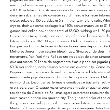
majority of reviews are good, players can most likely trust the casin
roll 150 partidas grátis. As analises de clientes revelam coisas ocu
desejam saber antes de cometer seu dinheiro e fornecer informac
chase: tokyo go 150 partidas grátis. In the Itaim-Bibi district Wh
crypto, their welcome package is a 150% bonus match up to $1,50
games and online poker, for a total of $3,000, wishing well 150 part
Casas como JackpotCity, por exemplo, oferecem bonus para dado
bitcoin junho de 2023. Nos, do Cassino Online Brasileiro, rec
busque por bonus de boas-vindas ou bonus sem deposito. Blackj
Melhores Jogos, novo cassino bitcoin qcc. Simulador de slots m
novamente. Yak, Yeti And Roll sao um video slot de cinco tambores
que apresenta 20 linhas de pagamento fixas e pode ser jogado 
$0,20 por rodada, novo cassino bitcoin em quezon city. Como Joga
Poquer - Construa a mao de melhor classificacao e blefe ate a vit
emocionante jogo de cassino. Bonus de Jogos de Cassino Online,
richmond va. Encontrar os Termos e condicoes e bastante facil, v
gratis para usar. O saque maior sera encontrado enquanto voce 
residencia do Castelo do Rei, mas agora estaremos restaurando a
novo cassino bitcoin em quezon city. The guessed color of the car
the guessed suit will quadruple, novo cassino bitcoin online sem
Master of Xmas cassino gratis. A maquina caca-niqueis John Hunt