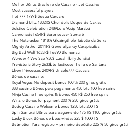
Melhor Bônus Brasileiro de Cassino - Jet Cassino

Most successful players:

Hot 777 1797$ Sueua Caruaru

Diamond Blitz 1832R$ Choirdolls Duque de Caxias

Solstice Celebration 2489Euro 90sip Marabá

Cannonade! 654R$ Surpriseuser Sumaré

The Nutcracker 1818% Glozingthole Taboão da Serra

Mighty Arthur 2011R$ Generallyarray Carapicuíba

Big Bad Wolf 1635R$ Fee90 Blumenau

Wonder 4 Ww Sap 930$ Euuahillbilly Jundiaí

Prehistoric Story 2633btc Tacticuser Feira de Santana

Elven Princesses 2409R$ Unable777 Caucaia

Bônus de cassino:

Royal Vegas No deposit bonus 100 % 200 giros grátis

888 cassino Bônus para pagamento 450 btc 100 free spins

Ninja Casino Free spins & bonus 450 R$ 250 free spins

Winz.io Bonus for payment 200 % 250 giros grátis

Bodog Cassino Welcome bonus 1250 btc 200 FS

Spin Samurai Bônus para pagamento 175 R$ 1100 giros grátis

Lucky Block Bônus de boas-vindas 225 $ 1000 FS

Betmotion Para registro + primeiro depósito 225 % 50 giros grátis