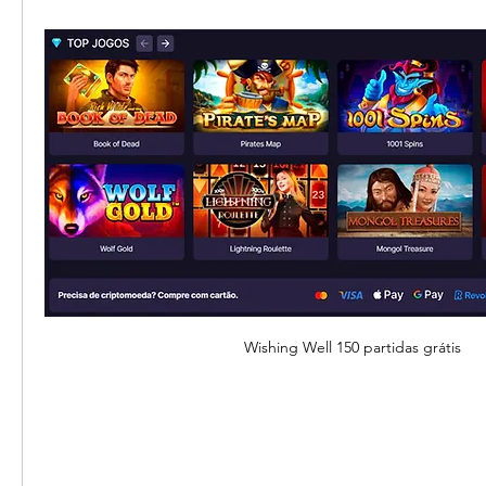
Wishing Well 150 partidas grátis