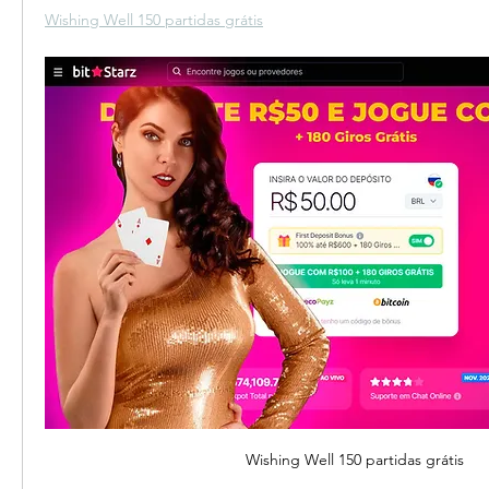
Wishing Well 150 partidas grátis
Wishing Well 150 partidas grátis